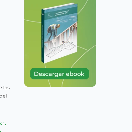
e los
del
tor
,
,