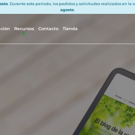
gosto
. Durante este periodo, los pedidos y solicitudes realizados en la
agosto
.
ación
Recursos
Contacto
Tienda