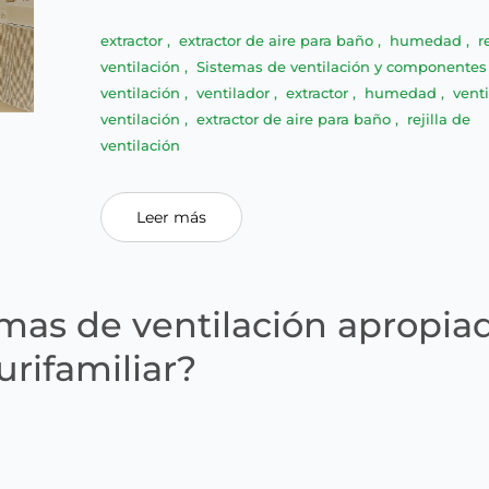
extractor
,
extractor de aire para baño
,
humedad
,
r
ventilación
,
Sistemas de ventilación y componente
ventilación
,
ventilador
,
extractor
,
humedad
,
vent
ventilación
,
extractor de aire para baño
,
rejilla de
ventilación
Leer más
emas de ventilación apropia
urifamiliar?