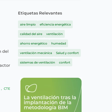
Etiquetas Relevantes
aire limpio
eficiencia energética
calidad del aire
ventilación
ahorro energético
humedad
 del
ventilación mecánica
Salud y confort
sistemas de ventilación
confort
ractor
d
,
CTE