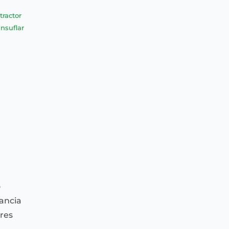
tractor
insuflar
o
tancia
res