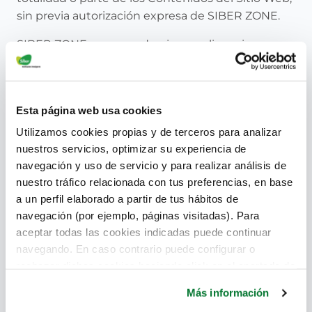
sin previa autorización expresa de SIBER ZONE.
SIBER ZONE no concede ninguna licencia o
autorización de uso de ninguna clase sobre sus
derechos de propiedad intelectual e industrial o
sobre cualquier otra propiedad o derecho
Esta página web usa cookies
relacionado con el Sitio Web, y en ningún caso se
entenderá que el acceso y navegación del
Utilizamos cookies propias y de terceros para analizar
Usuario implica una renuncia, transmisión,
nuestros servicios, optimizar su experiencia de
navegación y uso de servicio y para realizar análisis de
licencia o cesión total ni parcial de dichos
nuestro tráfico relacionada con tus preferencias, en base
derechos por parte de SIBER ZONE.
a un perfil elaborado a partir de tus hábitos de
Cualquier uso de esos Contenidos y servicios no
navegación (por ejemplo, páginas visitadas). Para
autorizado previamente por parte de SIBER
aceptar todas las cookies indicadas puede continuar
ZONE será considerado un incumplimiento grave
navegando. En caso contrario puede configurar o
de los derechos de propiedad intelectual o
rechazar dichas cookies haciendo click en el apartado de
industrial y dará lugar a las responsabilidades
más información.
Más información
legalmente establecidas.