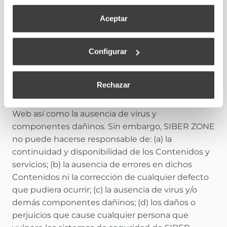
5.- EXCLUSIÓN DE
Aceptar
RESPONSABILIDAD Y
GARANTÍAS
Configurar
SIBER ZONE declara que ha adoptado las
medidas necesarias que, dentro de sus
Rechazar
posibilidades y el estado de la tecnología,
permitan el correcto funcionamiento de su Sitio
Web así como la ausencia de virus y
componentes dañinos. Sin embargo, SIBER ZONE
no puede hacerse responsable de: (a) la
continuidad y disponibilidad de los Contenidos y
servicios; (b) la ausencia de errores en dichos
Contenidos ni la corrección de cualquier defecto
que pudiera ocurrir; (c) la ausencia de virus y/o
demás componentes dañinos; (d) los daños o
perjuicios que cause cualquier persona que