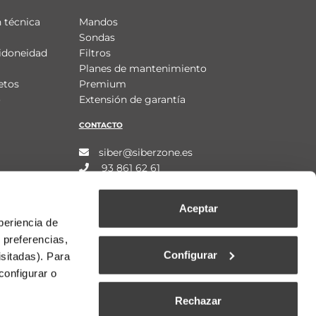
 técnica
Mandos
Sondas
idoneidad
Filtros
Planes de mantenimiento
etos
Premium
o
Extensión de garantía
CONTACTO
siber@siberzone.es
93 861 62 61
Aceptar
periencia de
 preferencias,
Configurar
isitadas). Para
configurar o
Rechazar