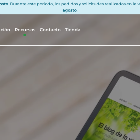
gosto
. Durante este periodo, los pedidos y solicitudes realizados en la
agosto
.
ación
Recursos
Contacto
Tienda