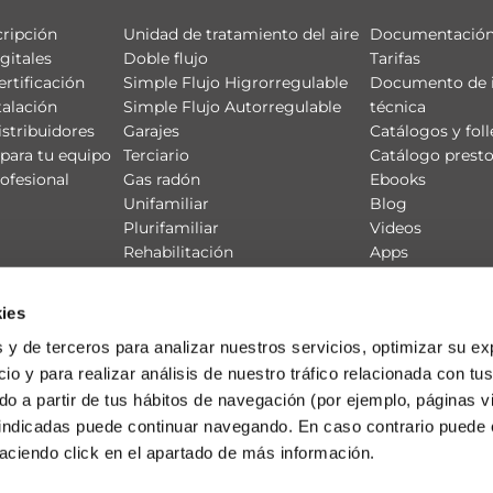
cripción
Unidad de tratamiento del aire
Documentación
gitales
Doble flujo
Tarifas
ertificación
Simple Flujo Higrorregulable
Documento de 
talación
Simple Flujo Autorregulable
técnica
istribuidores
Garajes
Catálogos y foll
para tu equipo
Terciario
Catálogo prest
ofesional
Gas radón
Ebooks
Unifamiliar
Blog
Plurifamiliar
Videos
Rehabilitación
Apps
Productos
CE3X
Redes de Ventilación
ies
 y de terceros para analizar nuestros servicios, optimizar su ex
io y para realizar análisis de nuestro tráfico relacionada con tus
ado a partir de tus hábitos de navegación (por ejemplo, páginas v
 indicadas puede continuar navegando. En caso contrario puede 
aciendo click en el apartado de más información.