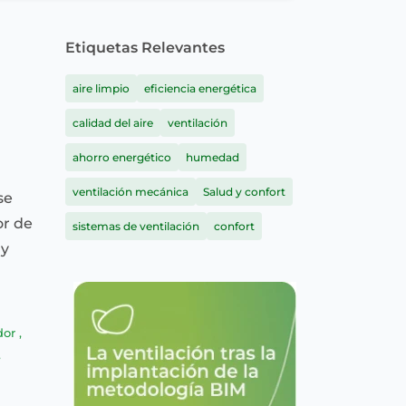
Etiquetas Relevantes
aire limpio
eficiencia energética
calidad del aire
ventilación
ahorro energético
humedad
ventilación mecánica
Salud y confort
se
or de
sistemas de ventilación
confort
 y
dor
,
,