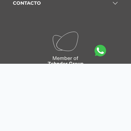
CONTACTO
Mapa del sitio
|
Política de privacidad
|
Política de
Cookies
|
Aviso legal
|
Condiciones generales de
venta en línea
|
Condiciones generales de venta y