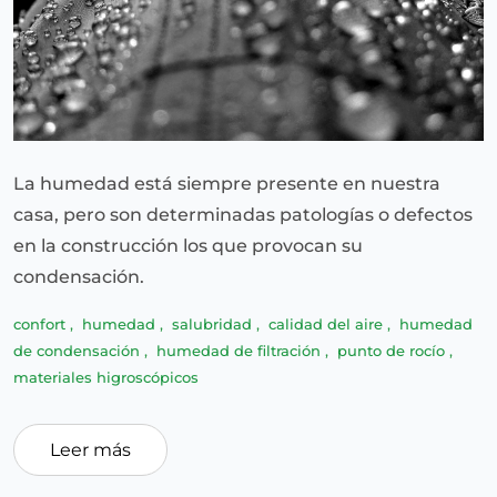
La humedad está siempre presente en nuestra
casa, pero son determinadas patologías o defectos
en la construcción los que provocan su
condensación.
confort
,
humedad
,
salubridad
,
calidad del aire
,
humedad
de condensación
,
humedad de filtración
,
punto de rocío
,
materiales higroscópicos
Leer más