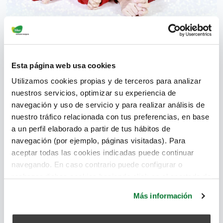
Ventilar el interior de una vivienda evita que la
humedad y las sustancias nocivas se acumulen en
Esta página web usa cookies
el interior, manteniéndose los niveles de salubridad.
Utilizamos cookies propias y de terceros para analizar
nuestros servicios, optimizar su experiencia de
confort
,
humedad
,
temperatura
,
ventilación mecánica
,
navegación y uso de servicio y para realizar análisis de
salubridad
,
ventilación natural
,
intercambiador de calor
,
nuestro tráfico relacionada con tus preferencias, en base
ventilación híbrida
,
ventilación mecánica de doble flujo
,
a un perfil elaborado a partir de tus hábitos de
sustancias nocivas
,
disconfort
,
ventilación cruzada
,
CO2
navegación (por ejemplo, páginas visitadas). Para
aceptar todas las cookies indicadas puede continuar
navegando. En caso contrario puede configurar o
Leer más
rechazar dichas cookies haciendo click en el apartado de
más información.
Más información
La humedad producida por