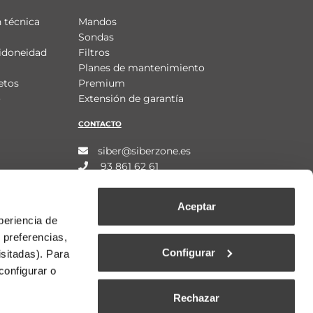
 técnica
Mandos
Sondas
idoneidad
Filtros
Planes de mantenimiento
etos
Premium
o
Extensión de garantía
CONTACTO
siber@siberzone.es
93 861 62 61
Aceptar
periencia de
 preferencias,
Configurar
isitadas). Para
configurar o
Rechazar