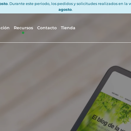
gosto
. Durante este periodo, los pedidos y solicitudes realizados en la
agosto
.
ación
Recursos
Contacto
Tienda