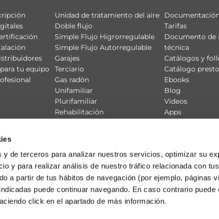
cripción
Unidad de tratamiento del aire
Documentación
gitales
Doble flujo
Tarifas
ertificación
Simple Flujo Higrorregulable
Documento de 
talación
Simple Flujo Autorregulable
técnica
istribuidores
Garajes
Catálogos y foll
para tu equipo
Terciario
Catálogo prest
ofesional
Gas radón
Ebooks
Unifamiliar
Blog
Plurifamiliar
Videos
Rehabilitación
Apps
Productos
CE3X
Redes de Ventilación
ies
 y de terceros para analizar nuestros servicios, optimizar su ex
io y para realizar análisis de nuestro tráfico relacionada con tus
ado a partir de tus hábitos de navegación (por ejemplo, páginas v
 indicadas puede continuar navegando. En caso contrario puede 
aciendo click en el apartado de más información.