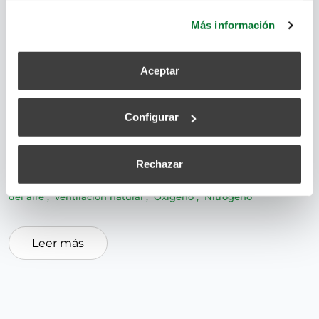
más información.
Más información
Aceptar
La velocidad del aire influye notablemente en el
confort de las personas, debido a la sensación de
Configurar
menor temperatura que produce en el cuerpo
humano
Rechazar
aire limpio
,
confort
,
ventilación
,
contaminación
,
velocidad
del aire
,
ventilación natural
,
Oxígeno
,
Nitrógeno
Leer más