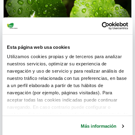
La humedad por condensación se origina cuando el
Esta página web usa cookies
vapor de agua contenido en el ambiente del
Utilizamos cookies propias y de terceros para analizar
interior de las viviendas se condensa. Descubre las
nuestros servicios, optimizar su experiencia de
soluciones
navegación y uso de servicio y para realizar análisis de
nuestro tráfico relacionada con tus preferencias, en base
confort
,
humedad
,
ventilación
,
ventilación mecánica
,
a un perfil elaborado a partir de tus hábitos de
humedad relativa
,
humedad absoluta
,
salubridad
,
calidad
navegación (por ejemplo, páginas visitadas). Para
del aire
,
ventilación natural
,
sicrometría
,
humedad por
aceptar todas las cookies indicadas puede continuar
condensación
navegando. En caso contrario puede configurar o
rechazar dichas cookies haciendo click en el apartado de
más información.
Leer más
Más información