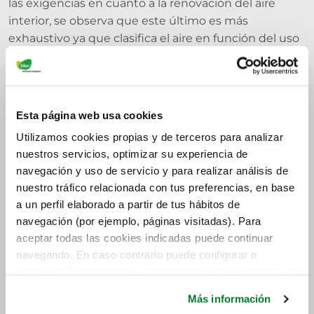
las exigencias en cuanto a la renovación del aire
interior, se observa que este último es más
exhaustivo ya que clasifica el aire en función del uso
del espacio que se va a ventilar, y a partir de ahí
define los caudales mínimos necesarios. Esto no
impide que en viviendas y el resto de tipologías
indicadas inicialmente se deba cumplir con las
Esta página web usa cookies
exigencias del CTE tal y como queda especificado en
Utilizamos cookies propias y de terceros para analizar
la introducción a la sección 3 del Documento Básico
nuestros servicios, optimizar su experiencia de
HS- “Salubridad”.
navegación y uso de servicio y para realizar análisis de
nuestro tráfico relacionada con tus preferencias, en base
En paralelo a estos sistemas de ventilación se están
a un perfil elaborado a partir de tus hábitos de
desarrollando otros alternativos como los
navegación (por ejemplo, páginas visitadas). Para
purificadores o ionizadores. Estos sistemas aparecen
aceptar todas las cookies indicadas puede continuar
en Estados Unidos ante la problemática que se crea
navegando. En caso contrario puede configurar o
en los grandes sistemas de conductos centralizados,
rechazar dichas cookies haciendo click en el apartado de
que con el tiempo se convierten en un foco de
más información.
bacterias, partículas de polvo, ácaros y moho. La
Más información
eliminación de estas partículas en suspensión se