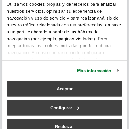
Utilizamos cookies propias y de terceros para analizar
El Código Técnico de la Edificación, HS 3 - "Calidad
nuestros servicios, optimizar su experiencia de
del Aire Interior", define las exigencias para que un
navegación y uso de servicio y para realizar análisis de
sistema de ventilación sea eficiente
nuestro tráfico relacionada con tus preferencias, en base
a un perfil elaborado a partir de tus hábitos de
aire limpio
,
contaminantes
,
confort térmico
,
velocidad del
navegación (por ejemplo, páginas visitadas). Para
aire
,
calidad del aire
,
CTE HS
,
aire contaminado
,
sistema
aceptar todas las cookies indicadas puede continuar
de ventilación
,
renovación del aire
,
volumen de aire
,
escala
navegando. En caso contrario puede configurar o
de Beaufort
rechazar dichas cookies haciendo click en el apartado de
más información.
Más información
Leer más
Aceptar
¿Sabes cómo nos afectan las condiciones
Configurar
termohigrométricas?
superadmin
Rechazar