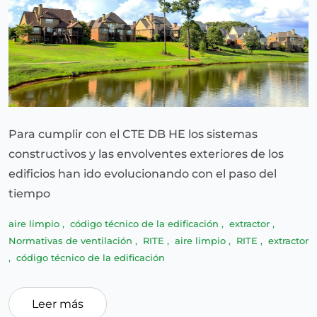
Para cumplir con el CTE DB HE los sistemas
constructivos y las envolventes exteriores de los
edificios han ido evolucionando con el paso del
tiempo
aire limpio
,
código técnico de la edificación
,
extractor
,
Normativas de ventilación
,
RITE
,
aire limpio
,
RITE
,
extractor
,
código técnico de la edificación
Leer más