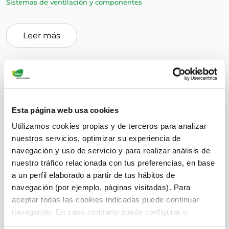
Sistemas de ventilación y componentes
Leer más
Medir la temperatura y controlarla: un
tema normativo
Esta página web usa cookies
superadmin
Utilizamos cookies propias y de terceros para analizar
January 18, 2017
nuestros servicios, optimizar su experiencia de
navegación y uso de servicio y para realizar análisis de
Normativas
nuestro tráfico relacionada con tus preferencias, en base
a un perfil elaborado a partir de tus hábitos de
navegación (por ejemplo, páginas visitadas). Para
aceptar todas las cookies indicadas puede continuar
navegando. En caso contrario puede configurar o
rechazar dichas cookies haciendo click en el apartado de