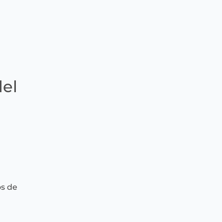
del
os de