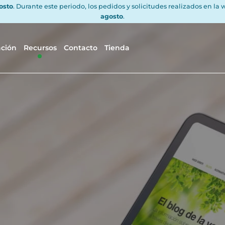
gosto
. Durante este periodo, los pedidos y solicitudes realizados en la
agosto
.
ación
Recursos
Contacto
Tienda