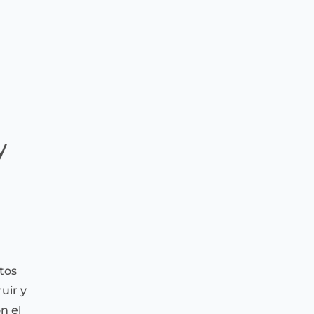
y
tos
uir y
n el