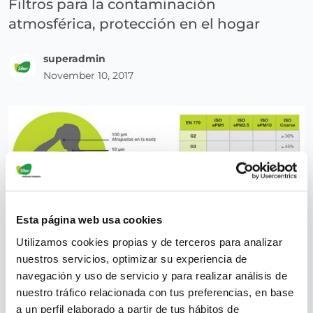
Filtros para la contaminación
atmosférica, protección en el hogar
superadmin
November 10, 2017
Esta página web usa cookies
Utilizamos cookies propias y de terceros para analizar
Para protegerse de la polución, es muy importante
nuestros servicios, optimizar su experiencia de
contar con filtros para la contaminación
navegación y uso de servicio y para realizar análisis de
atmosférica. Totalmente aptos en nuestros
nuestro tráfico relacionada con tus preferencias, en base
sistemas de ventilación.
a un perfil elaborado a partir de tus hábitos de