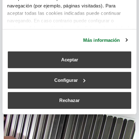
navegación (por ejemplo, páginas visitadas). Para
aire limpio
,
contaminación
,
calidad del aire
,
filtros
,
aceptar todas las cookies indicadas puede continuar
sistema de ventilación
,
filtros húmedos
,
filtros secos
navegando. En caso contrario puede configurar o
rechazar dichas cookies haciendo click en el apartado de
más información.
Leer más
Más información
Aceptar
Filtros de sistemas de ventilación:
normativa vigente y usos
Configurar
superadmin
February 3, 2018
Rechazar