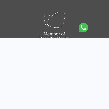
Mapa del sitio
|
Política de privacidad
|
Política de
Cookies
|
Aviso legal
|
Condiciones generales de
venta en línea
|
Condiciones generales de venta y
entrega
|
Condiciones generales de los pedidos
|
Canal de comunicación empleado
|
Integrity line