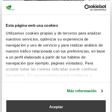
Esta página web usa cookies
Los filtros de aire son dispositivos diseñados para
disminuir la concentración de las partículas que se
Utilizamos cookies propias y de terceros para analizar
nuestros servicios, optimizar su experiencia de
encuentran en suspensión en el aire.
navegación y uso de servicio y para realizar análisis de
separadores de polvo
,
partículas en suspensión
,
pérdida de
nuestro tráfico relacionada con tus preferencias, en base
carga
,
calidad del aire
,
filtro de aire
,
filtros electrostáticos
,
a un perfil elaborado a partir de tus hábitos de
filtros húmedos
,
filtros secos
,
separadores por gravedad
,
navegación (por ejemplo, páginas visitadas). Para
separadores por fuerza de inercia
,
separadores húmedos
aceptar todas las cookies indicadas puede continuar
navegando. En caso contrario puede configurar o
rechazar dichas cookies haciendo click en el apartado de
Leer más
más información.
Más información
Aceptar
Filtros para la contaminación