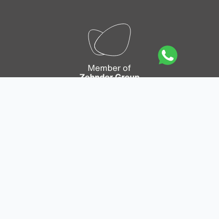
Mapa del sitio
|
Política de privacidad
|
Política de
Cookies
|
Aviso legal
|
Condiciones generales de
venta en línea
|
Condiciones generales de venta y
entrega
|
Condiciones generales de los pedidos
|
Canal de comunicación empleado
|
Integrity line