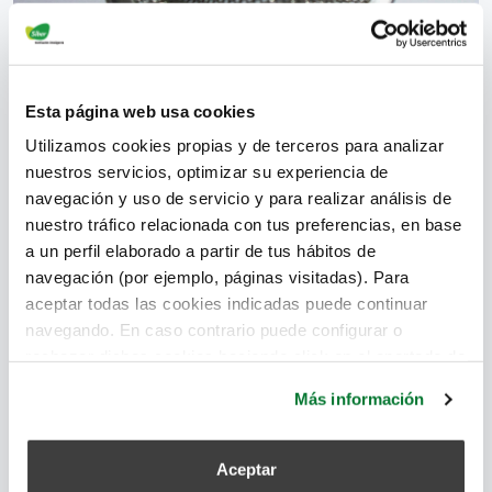
Esta página web usa cookies
Los filtros de aire son dispositivos diseñados para
disminuir la concentración de las partículas que se
Utilizamos cookies propias y de terceros para analizar
nuestros servicios, optimizar su experiencia de
encuentran en suspensión en el aire.
navegación y uso de servicio y para realizar análisis de
separadores de polvo
,
partículas en suspensión
,
pérdida de
nuestro tráfico relacionada con tus preferencias, en base
carga
,
calidad del aire
,
filtro de aire
,
filtros electrostáticos
,
a un perfil elaborado a partir de tus hábitos de
filtros húmedos
,
filtros secos
,
separadores por gravedad
,
navegación (por ejemplo, páginas visitadas). Para
separadores por fuerza de inercia
,
separadores húmedos
aceptar todas las cookies indicadas puede continuar
navegando. En caso contrario puede configurar o
rechazar dichas cookies haciendo click en el apartado de
Leer más
más información.
Más información
Aceptar
Filtros para la contaminación