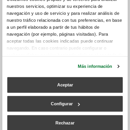
nuestros servicios, optimizar su experiencia de
navegación y uso de servicio y para realizar análisis de
nuestro tráfico relacionada con tus preferencias, en base
a un perfil elaborado a partir de tus hábitos de
navegación (por ejemplo, páginas visitadas). Para
aceptar todas las cookies indicadas puede continuar
navegando. En caso contrario puede configurar o
rechazar dichas cookies haciendo click en el apartado de
más información.
Más información
Aceptar
Siber Ventilación
Configurar
Fabricante de Sistemas de Ventilación con Alta
Eficiencia Energética. Siber, provee un conjunto de
Rechazar
soluciones de alta eficiencia energética en