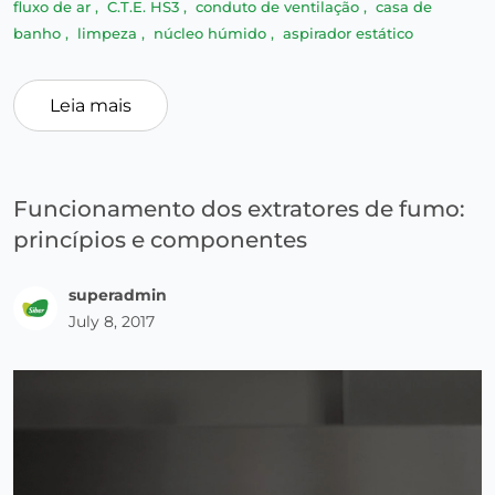
fluxo de ar
,
C.T.E. HS3
,
conduto de ventilação
,
casa de
banho
,
limpeza
,
núcleo húmido
,
aspirador estático
Leia mais
Funcionamento dos extratores de fumo:
princípios e componentes
superadmin
July 8, 2017