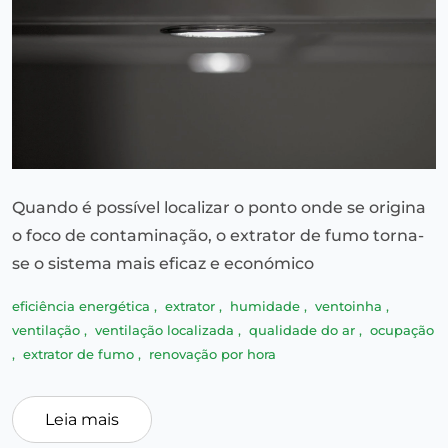
Quando é possível localizar o ponto onde se origina
o foco de contaminação, o extrator de fumo torna-
se o sistema mais eficaz e económico
eficiência energética
,
extrator
,
humidade
,
ventoinha
,
ventilação
,
ventilação localizada
,
qualidade do ar
,
ocupação
,
extrator de fumo
,
renovação por hora
Leia mais