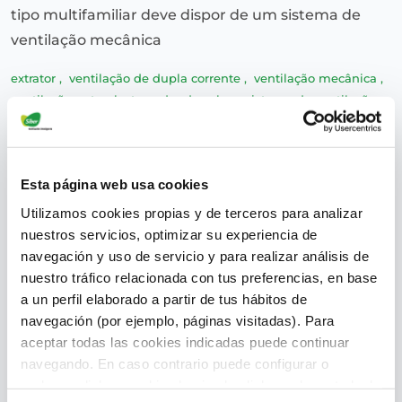
tipo multifamiliar deve dispor de um sistema de
ventilação mecânica
extrator
,
ventilação de dupla corrente
,
ventilação mecânica
,
ventilação natural
,
trocador de calor
,
sistema de ventilação
,
ventilação híbrida
,
C.T.E.
,
Habitação multifamiliar
,
Habitação unifamiliar
Esta página web usa cookies
Leia mais
Utilizamos cookies propias y de terceros para analizar
nuestros servicios, optimizar su experiencia de
navegación y uso de servicio y para realizar análisis de
nuestro tráfico relacionada con tus preferencias, en base
Como escolher o melhor design do
a un perfil elaborado a partir de tus hábitos de
sistema de ventilação para a sua
navegación (por ejemplo, páginas visitadas). Para
habitação
aceptar todas las cookies indicadas puede continuar
navegando. En caso contrario puede configurar o
rechazar dichas cookies haciendo click en el apartado de
superadmin