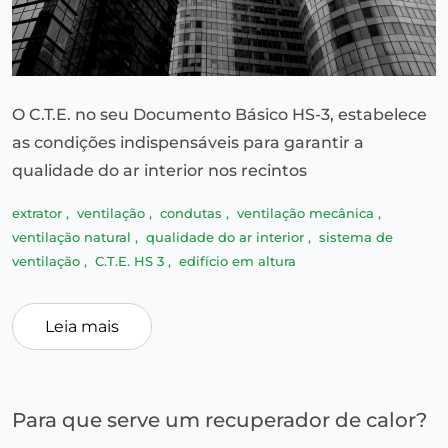
O C.T.E. no seu Documento Básico HS-3, estabelece
as condições indispensáveis para garantir a
qualidade do ar interior nos recintos
extrator
,
ventilação
,
condutas
,
ventilação mecânica
,
ventilação natural
,
qualidade do ar interior
,
sistema de
ventilação
,
C.T.E. HS 3
,
edifício em altura
Leia mais
Para que serve um recuperador de calor?