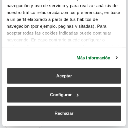
navegación y uso de servicio y para realizar análisis de
nuestro tráfico relacionada con tus preferencias, en base
a un perfil elaborado a partir de tus hábitos de
navegación (por ejemplo, páginas visitadas). Para
aceptar todas las cookies indicadas puede continuar
navegando. En caso contrario puede configurar o
rechazar dichas cookies haciendo click en el apartado de
más información.
Más información
Para ventilar un parking podemos recurrir a
sistemas mecánicos o naturales. En cualquier caso,
Aceptar
ha de garantizarse la seguridad de las personas y
minimizar el riesgo de incendio.
Configurar
aire limpio
,
dióxido de carbono
,
ahorro energético
,
caudal
de aire
,
incendios
Rechazar
Leer más