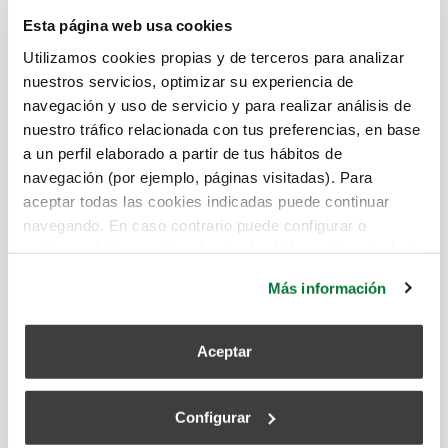
puedan producir en interiores hacia exteriores.
Esta página web usa cookies
Repasamos la normativa en extractores de humo.
Utilizamos cookies propias y de terceros para analizar
nuestros servicios, optimizar su experiencia de
aire limpio
,
sistemas de ventilación
,
extractores
,
extracción
navegación y uso de servicio y para realizar análisis de
de humo
nuestro tráfico relacionada con tus preferencias, en base
a un perfil elaborado a partir de tus hábitos de
Leer más
navegación (por ejemplo, páginas visitadas). Para
aceptar todas las cookies indicadas puede continuar
navegando. En caso contrario puede configurar o
rechazar dichas cookies haciendo click en el apartado de
Funcionamiento de detectores de humo
más información.
Más información
y extractores contra incendios
superadmin
Aceptar
December 1, 2017
Configurar