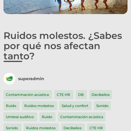
Ruidos molestos. ¿Sabes
por qué nos afectan
tanto?
superadmin
Contaminación acústica
CTE HR
DB
Decibelios
Ruido
Ruidos molestos
Salud y confort
Sonido
Umbral auditivo
Ruido
Contaminación acústica
Sonido
Ruidos molestos
Decibelios
CTE HR