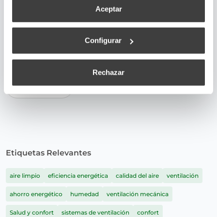
más notorios que en las ciudades del interior. Sobre
Aceptar
todo en verano, cuando se suda mucho más en
zonas de playa. ¿Qué podemos hacer contra ello?
Configurar
humedad
,
Salud y confort
,
verano
,
condensación
,
vapor
Rechazar
Leer más
Etiquetas Relevantes
aire limpio
eficiencia energética
calidad del aire
ventilación
ahorro energético
humedad
ventilación mecánica
Salud y confort
sistemas de ventilación
confort