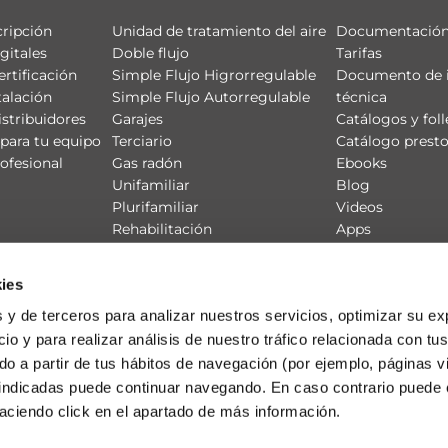
cripción
Unidad de tratamiento del aire
Documentación
gitales
Doble flujo
Tarifas
ertificación
Simple Flujo Higrorregulable
Documento de 
talación
Simple Flujo Autorregulable
técnica
istribuidores
Garajes
Catálogos y foll
para tu equipo
Terciario
Catálogo prest
ofesional
Gas radón
Ebooks
Unifamiliar
Blog
Plurifamiliar
Videos
Rehabilitación
Apps
Productos
CE3X
Redes de Ventilación
ies
 y de terceros para analizar nuestros servicios, optimizar su ex
io y para realizar análisis de nuestro tráfico relacionada con tus
ado a partir de tus hábitos de navegación (por ejemplo, páginas v
 indicadas puede continuar navegando. En caso contrario puede 
aciendo click en el apartado de más información.