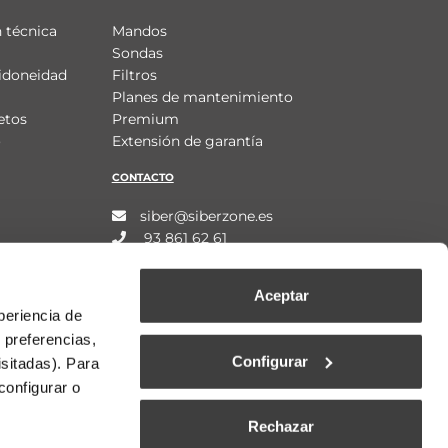
 técnica
Mandos
Sondas
idoneidad
Filtros
Planes de mantenimiento
etos
Premium
o
Extensión de garantía
CONTACTO
siber@siberzone.es
93 861 62 61
Aceptar
periencia de
 preferencias,
Configurar
isitadas). Para
configurar o
Rechazar