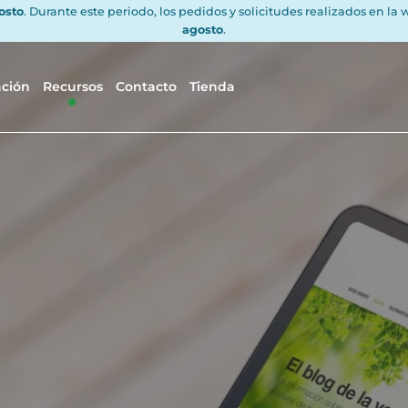
gosto
. Durante este periodo, los pedidos y solicitudes realizados en la
agosto
.
ación
Recursos
Contacto
Tienda