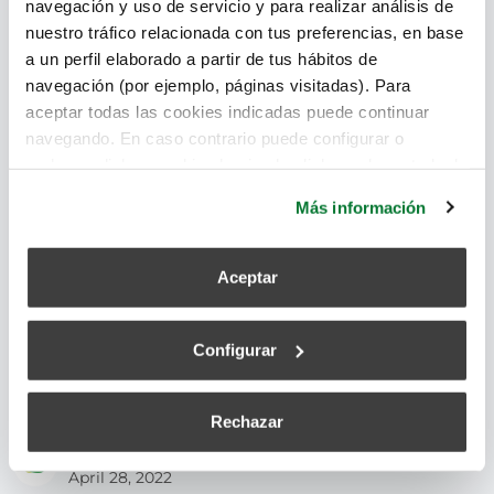
navegación y uso de servicio y para realizar análisis de
nuestro tráfico relacionada con tus preferencias, en base
La mala climatización puede convertirse en lo que
a un perfil elaborado a partir de tus hábitos de
se conoce como disconfort térmico, ¿cómo puede
navegación (por ejemplo, páginas visitadas). Para
aceptar todas las cookies indicadas puede continuar
afectarnos este fenómeno y de qué manera
navegando. En caso contrario puede configurar o
podemos sobrellevarlo?
rechazar dichas cookies haciendo click en el apartado de
más información.
aire limpio
,
confort
,
calidad del aire
,
climatización
Más información
Leer más
Aceptar
Configurar
Aerotermia que es: presente y futuro de
la eficiencia energética
Rechazar
superadmin
April 28, 2022