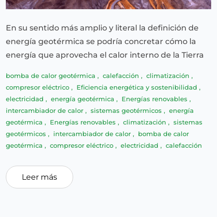
En su sentido más amplio y literal la definición de
energía geotérmica se podría concretar cómo la
energía que aprovecha el calor interno de la Tierra
bomba de calor geotérmica
,
calefacción
,
climatización
,
compresor eléctrico
,
Eficiencia energética y sostenibilidad
,
electricidad
,
energía geotérmica
,
Energías renovables
,
intercambiador de calor
,
sistemas geotérmicos
,
energía
geotérmica
,
Energías renovables
,
climatización
,
sistemas
geotérmicos
,
intercambiador de calor
,
bomba de calor
geotérmica
,
compresor eléctrico
,
electricidad
,
calefacción
Leer más