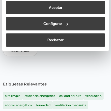
certificado energético BREEAM nos ofrece una
Aceptar
manera sencilla de poder certificar la eficiencia de
un edificio. ¿Qué dudas plantea?
Configurar
eficiencia energética
,
aire limpio
,
Breeam
,
certificado
energético
Rechazar
Leer más
Etiquetas Relevantes
aire limpio
eficiencia energética
calidad del aire
ventilación
ahorro energético
humedad
ventilación mecánica