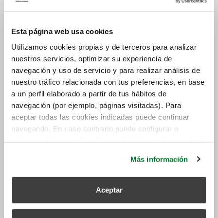
cara al trato con el cliente. Al ser técnicos españoles,
todo el proceso es en base a las normativas locales y
en español.
Esta página web usa cookies
Utilizamos cookies propias y de terceros para analizar
Sobre los costes asociados a la certificación, existen
nuestros servicios, optimizar su experiencia de
tres. Pero los principales son los gastos para poder
navegación y uso de servicio y para realizar análisis de
alcanzar la certificación, que no son más que las
nuestro tráfico relacionada con tus preferencias, en base
instalaciones de
eficiencia energética
para que el
a un perfil elaborado a partir de tus hábitos de
edificio pueda alcanzar los retos impuestos por
navegación (por ejemplo, páginas visitadas). Para
el
sello certificador BREEAM
. A partir de ahí, los
aceptar todas las cookies indicadas puede continuar
otros dos costes son los del asesor y las tasas
navegando. En caso contrario puede configurar o
impositivas.
rechazar dichas cookies haciendo click en el apartado de
más información.
Más información
Aceptar