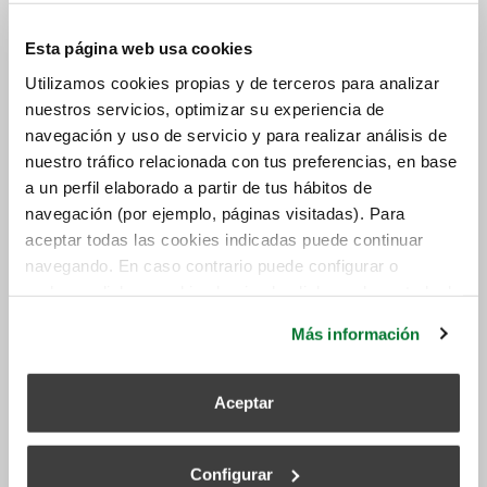
viciado
.
Esta página web usa cookies
Si queremos referirnos a la mejor solución para
Utilizamos cookies propias y de terceros para analizar
poder
extraer el aire viciado en el hogar
, esa es sin
nuestros servicios, optimizar su experiencia de
duda la
ventilación mecánica de doble flujo
,
que
navegación y uso de servicio y para realizar análisis de
con las ventanas cerradas es capaz de extraer el aire
nuestro tráfico relacionada con tus preferencias, en base
en malas condiciones y renovarlo por aire filtrado de
a un perfil elaborado a partir de tus hábitos de
calidad.
navegación (por ejemplo, páginas visitadas). Para
aceptar todas las cookies indicadas puede continuar
navegando. En caso contrario puede configurar o
rechazar dichas cookies haciendo click en el apartado de
más información.
Más información
Aceptar
Configurar