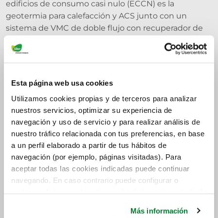
edificios de consumo casi nulo (ECCN) es la
geotermia para calefacción y ACS junto con un
sistema de VMC de doble flujo con recuperador de
calor para la renovación del aire (Directiva
2010/31/UE, transpuesta en España por el RD
390/2021 de certificación energética). Cada sistema
cubre su función específica: la geotermia gestiona la
Esta página web usa cookies
temperatura, la VMC garantiza la calidad del aire
Utilizamos cookies propias y de terceros para analizar
interior según el CTE DB HS3.
nuestros servicios, optimizar su experiencia de
navegación y uso de servicio y para realizar análisis de
Enegía geotérmica: ventajas
nuestro tráfico relacionada con tus preferencias, en base
y desventajas
a un perfil elaborado a partir de tus hábitos de
navegación (por ejemplo, páginas visitadas). Para
Entre sus
ventajas
cabe destacar:
aceptar todas las cookies indicadas puede continuar
navegando. En caso contrario puede configurar o
Su coste es bajo y no implica riesgos derivados
rechazar dichas cookies haciendo click en el apartado de
de su extracción.
más información.
Se puede obtener en cualquier parte de la
Más información