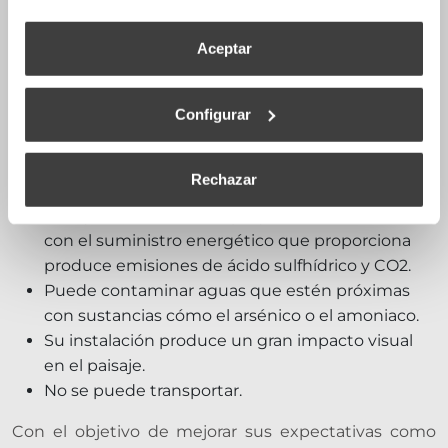
corteza terrestre lo que reduciría notablemente
la dependencia energética del exterior en
Aceptar
muchos países.
Los residuos que produce son mínimos en
relación con los generados por otras fuentes de
Configurar
energía cómo el petroleo y el carbón.
Sus principales
inconvenientes
son:
Rechazar
Aunque en cantidades pequeñas en relación
con el suministro energético que proporciona
produce emisiones de ácido sulfhídrico y CO2.
Puede contaminar aguas que estén próximas
con sustancias cómo el arsénico o el amoniaco.
Su instalación produce un gran impacto visual
en el paisaje.
No se puede transportar.
Con el objetivo de mejorar sus expectativas como