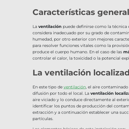
Características general
La
ventilación
puede definirse como la técnica qu
considera inadecuado por su grado de contamin
humedad, por otro exterior con mejores caracter
para resolver funciones vitales como la provisió
produce el cuerpo humano. En el caso de las
má
controlar el calor, la toxicidad o la potencial e
La ventilación localiza
En este tipo de
ventilación
, el aire contaminad
difusión por todo el local. La
ventilación locali
aire viciado y lo conduce directamente al exteri
identificar los puntos de producción del cont
extracción y a continuación establecer una succi
partículas.
Los elementos básicos de esta instalación son: