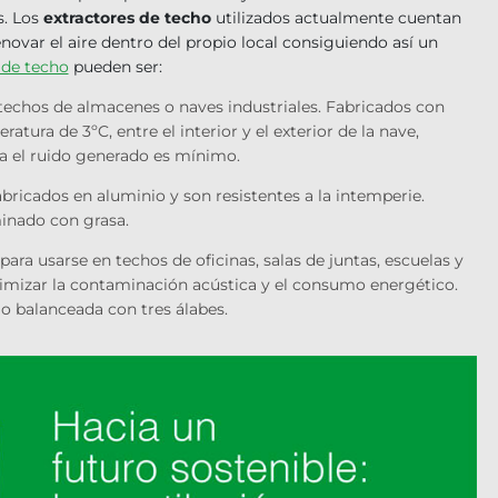
s. Los
extractores de techo
utilizados actualmente cuentan
novar el aire dentro del propio local consiguiendo así un
 de techo
pueden ser:
 techos de almacenes o naves industriales. Fabricados con
atura de 3ºC, entre el interior y el exterior de la nave,
ma el ruido generado es mínimo.
fabricados en aluminio y son resistentes a la intemperie.
inado con grasa.
ara usarse en techos de oficinas, salas de juntas, escuelas y
imizar la contaminación acústica y el consumo energético.
o balanceada con tres álabes.