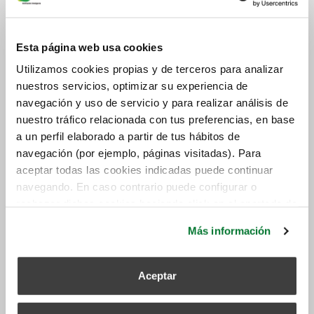
tóxicos-, pero hoy en día se han encontrado
soluciones para realizar casas ecológicas aún con
Esta página web usa cookies
estos impedimentos. Normalmente, se hace uso
del hormigón celular, que se compone de arena
Utilizamos cookies propias y de terceros para analizar
y es complementado con yeso y cal.
nuestros servicios, optimizar su experiencia de
navegación y uso de servicio y para realizar análisis de
En la actualidad, no es habitual encontrar edificios
nuestro tráfico relacionada con tus preferencias, en base
que sean bioclimáticos, pero en el sector residencial
a un perfil elaborado a partir de tus hábitos de
personal sí empiezan a aparecer notables ejemplos
navegación (por ejemplo, páginas visitadas). Para
de
casas ecológicas
. Y quizás en un futuro la
aceptar todas las cookies indicadas puede continuar
legislación logre encontrar una fórmula para
navegando. En caso contrario puede configurar o
popularizarlas.
rechazar dichas cookies haciendo click en el apartado de
más información.
Más información
Aceptar