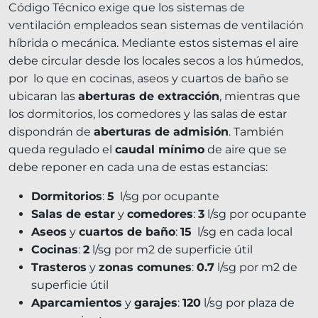
Código Técnico exige que los sistemas de
ventilación empleados sean sistemas de ventilación
híbrida o mecánica. Mediante estos sistemas el aire
debe circular desde los locales secos a los húmedos,
por lo que en cocinas, aseos y cuartos de baño se
ubicaran las
aberturas de extracción
, mientras que
los dormitorios, los comedores y las salas de estar
dispondrán de
aberturas de admisión
. También
queda regulado el
caudal mínimo
de aire que se
debe reponer en cada una de estas estancias:
Dormitorios
:
5
l/sg por ocupante
Salas de estar
y
comedores
:
3
l/sg por ocupante
Aseos
y
cuartos de baño
:
15
l/sg en cada local
Cocinas
:
2
l/sg por m2 de superficie útil
Trasteros
y
zonas comunes
:
0.7
l/sg por m2 de
superficie útil
Aparcamientos
y
garajes
:
120
l/sg por plaza de