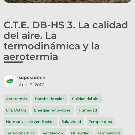
C.T.E. DB-HS 3. La calidad
del aire. La
termodinámica y la
aerotermia
superadmin
April 9, 2017
Aerotermia
Bomba de calor
Calidad del aire
CTE DB HS
Energías renovables
Humedad
Normativas de ventilación
Salubridad
Temperatura
Termodinámica
Ventilación
Humedad
Temperatura