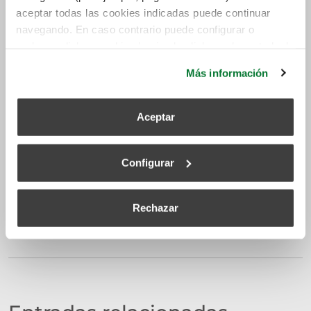
aceptar todas las cookies indicadas puede continuar
navegando. En caso contrario puede configurar o
rechazar dichas cookies haciendo click en el apartado de
más información.
Siber Ventilación
Más información
Fabricante de Sistemas de Ventilación con Alta
Eficiencia Energética. Siber, provee un conjunto de
Aceptar
soluciones de alta eficiencia energética en
ventilación eólica y mecánicamente inteligente,
Configurar
mejorando la Salud, Higiene y Confort de las
personas, siendo respetuoso con el medio ambiente.
Rechazar