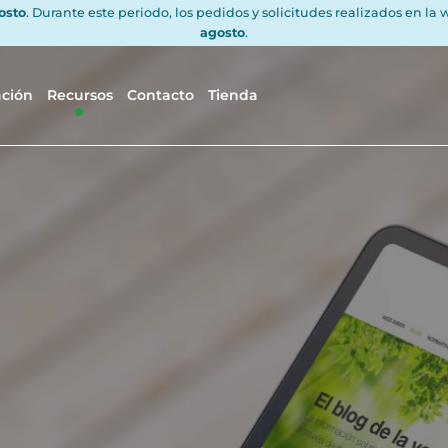
gosto
. Durante este periodo, los pedidos y solicitudes realizados en la
agosto
.
ación
Recursos
Contacto
Tienda