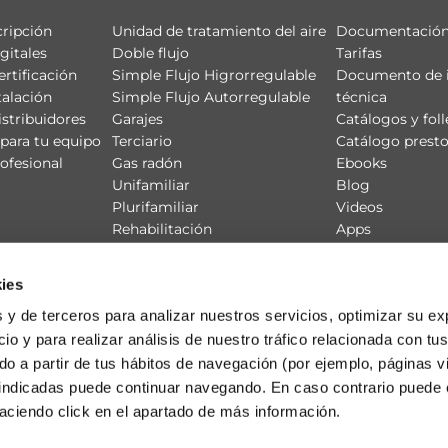
cripción
Unidad de tratamiento del aire
Documentación
gitales
Doble flujo
Tarifas
ertificación
Simple Flujo Higrorregulable
Documento de 
talación
Simple Flujo Autorregulable
técnica
istribuidores
Garajes
Catálogos y foll
para tu equipo
Terciario
Catálogo prest
ofesional
Gas radón
Ebooks
Unifamiliar
Blog
Plurifamiliar
Videos
Rehabilitación
Apps
Productos
CE3X
Redes de Ventilación
ies
 y de terceros para analizar nuestros servicios, optimizar su ex
io y para realizar análisis de nuestro tráfico relacionada con tus
ado a partir de tus hábitos de navegación (por ejemplo, páginas v
 indicadas puede continuar navegando. En caso contrario puede 
aciendo click en el apartado de más información.