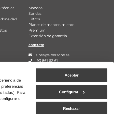
 técnica
Mandos
Sondas
idoneidad
Filtros
Planes de mantenimiento
etos
Premium
o
Extensión de garantía
CONTACTO
siber@siberzone.es
93 861 62 61
Aceptar
periencia de
 preferencias,
Configurar
isitadas). Para
configurar o
Rechazar