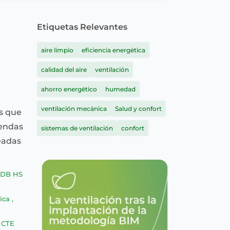
Etiquetas Relevantes
aire limpio
eficiencia energética
calidad del aire
ventilación
ahorro energético
humedad
ventilación mecánica
Salud y confort
os que
iendas
sistemas de ventilación
confort
readas
 DB HS
ica
,
,
CTE