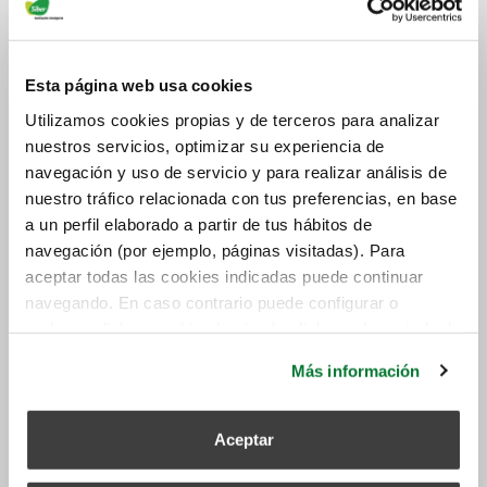
En este último punto, los
sistemas de ventilación
mecánicos de doble flujo
son clave para mantener
unas temperaturas muy agradables en verano y
Esta página web usa cookies
combatir el frío en invierno. Al eliminar el aire de las
estancias y renovarlo con aire filtrado de los
Utilizamos cookies propias y de terceros para analizar
exteriores logramos calentar las estancias en
nuestros servicios, optimizar su experiencia de
invierno y enfriarlas en verano. Además, por
navegación y uso de servicio y para realizar análisis de
supuesto, de evitarnos las impurezas del aire y la
nuestro tráfico relacionada con tus preferencias, en base
a un perfil elaborado a partir de tus hábitos de
contaminación. También acabamos con la humedad,
navegación (por ejemplo, páginas visitadas). Para
que modifica las temperaturas en interiores. Y
aceptar todas las cookies indicadas puede continuar
alcanzamos el confort necesario en los edificios
navegando. En caso contrario puede configurar o
construidos bajo las especificaciones de
rechazar dichas cookies haciendo click en el apartado de
la
arquitectura de eficiencia energética
.
más información.
Más información
Aceptar