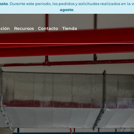
gosto
. Durante este periodo, los pedidos y solicitudes realizados en la
agosto
.
ación
Recursos
Contacto
Tienda