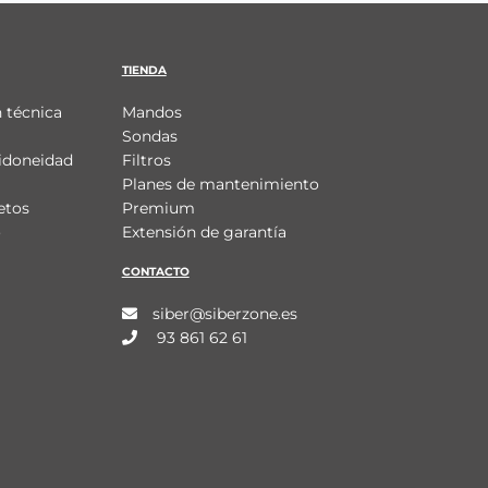
TIENDA
 técnica
Mandos
Sondas
idoneidad
Filtros
Planes de mantenimiento
etos
Premium
o
Extensión de garantía
CONTACTO
siber@siberzone.es
93 861 62 61