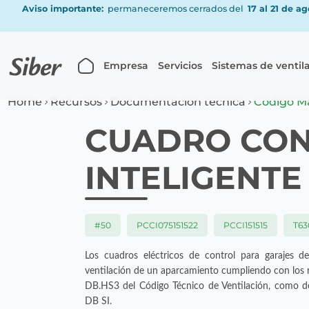
Aviso importante:
permaneceremos cerrados del
17 al 21 de a
Empresa
Servicios
Sistemas de ventil
Home
Recursos
Documentación técnica
Código M
CUADRO CO
INTELIGENTE
#50
PCCI075151522
PCCI151515
T63
Los cuadros eléctricos de control para garajes 
ventilación de un aparcamiento cumpliendo con los r
DB.HS3 del Código Técnico de Ventilación, como de
DB SI.