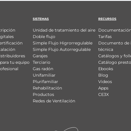
SISTEMAS
RECURSOS
cripción
Unidad de tratamiento del aire
Documentación
gitales
Doble flujo
Tarifas
ertificación
Simple Flujo Higrorregulable
Documento de 
talación
Simple Flujo Autorregulable
técnica
istribuidores
Garajes
Catálogos y foll
para tu equipo
Terciario
Catálogo prest
ofesional
Gas radón
Ebooks
Unifamiliar
Blog
Plurifamiliar
Videos
Rehabilitación
Apps
Productos
CE3X
Redes de Ventilación