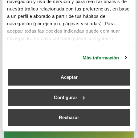
navegación y uso de servicio y para realizar análisis de
derechos y cómo protegemos sus
nuestro tráfico relacionada con tus preferencias, en base
datos, consulte nuestra
Política de
a un perfil elaborado a partir de tus hábitos de
Privacidad
.
navegación (por ejemplo, páginas visitadas). Para
Al hacer clic en Enviar, acepta que
aceptar todas las cookies indicadas puede continuar
Siber procese sus datos para
navegando. En caso contrario puede configurar o
atender su consulta y, basándose en
rechazar dichas cookies haciendo click en el apartado de
su interés legítimo, enviarle
más información.
Más información
información relacionada con calidad
del aire interior y sistemas de
ventilación. Sus datos no se cederán
Aceptar
a terceros ajenos al servicio
solicitado.
Configurar
Rechazar