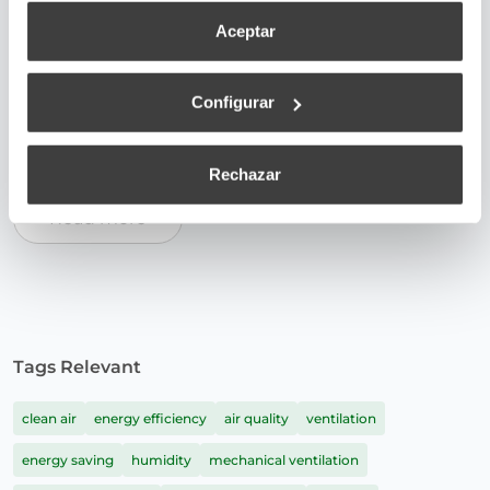
techniques applied to minimize heat transmission
Aceptar
to other adjacent elements
impulse
,
pipes
,
dual flow ventilation
,
thermal insulation
,
Configurar
heat exchanger
,
thermal conductivity
,
rock wool
,
fiberglass
,
polyurethane
,
expanded polyester
,
vermiculite
,
pearl
Rechazar
Read more
Tags Relevant
clean air
energy efficiency
air quality
ventilation
energy saving
humidity
mechanical ventilation