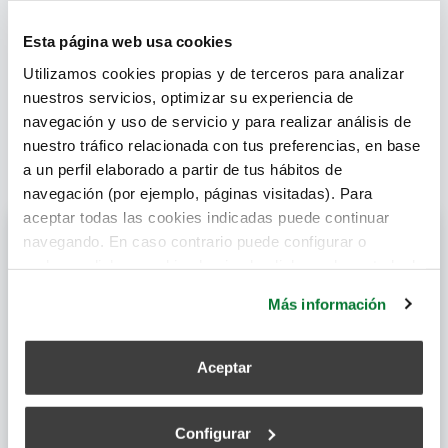
Familia:
CONDUCTOS Y ACCESORIOS
Esta página web usa cookies
TERMOPLÁSTICO SEMIRRIGIDOS
Utilizamos cookies propias y de terceros para analizar
Subfamilia:
ACCESORIOS PURE AIR
nuestros servicios, optimizar su experiencia de
navegación y uso de servicio y para realizar análisis de
nuestro tráfico relacionada con tus preferencias, en base
a un perfil elaborado a partir de tus hábitos de
navegación (por ejemplo, páginas visitadas). Para
aceptar todas las cookies indicadas puede continuar
Archivos descargables
navegando. En caso contrario puede configurar o
rechazar dichas cookies haciendo click en el apartado de
más información.
Más información
Ficha Técnica
Aceptar
Archivo CAD
Configurar