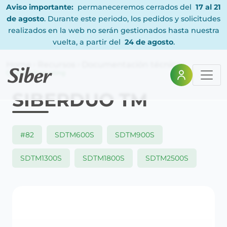
Aviso importante:
permaneceremos cerrados del
17 al 21
de agosto
. Durante este periodo, los pedidos y solicitudes
realizados en la web no serán gestionados hasta nuestra
vuelta, a partir del
24 de agosto
.
Home
Recursos
Documentación técnica
Código Marqueting
SIBERDUO TM
#82
SDTM600S
SDTM900S
SDTM1300S
SDTM1800S
SDTM2500S