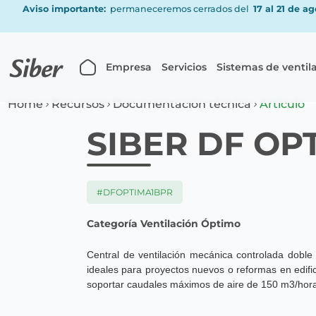
Aviso importante:
permaneceremos cerrados del
17 al 21 de a
Empresa
Servicios
Sistemas de ventil
Home
Recursos
Documentación técnica
Articulo
SIBER DF OPT
#DFOPTIMA1BPR
Categoría Ventilación Óptimo
Central de ventilación mecánica controlada doble 
ideales para proyectos nuevos o reformas en edific
soportar caudales máximos de aire de 150 m
3/
hor