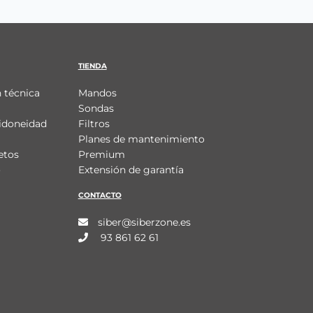
TIENDA
 técnica
Mandos
Sondas
idoneidad
Filtros
Planes de mantenimiento
etos
Premium
o
Extensión de garantía
CONTACTO
siber@siberzone.es
93 861 62 61