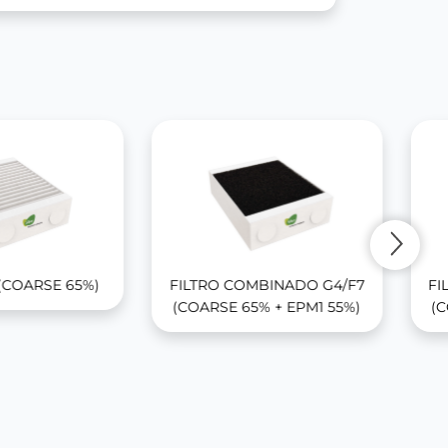
 (COARSE 65%)
FILTRO COMBINADO G4/F7
FI
(COARSE 65% + EPM1 55%)
(C