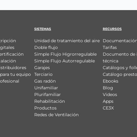
SISTEMAS
RECURSOS
cripción
Unidad de tratamiento del aire
Documentación
gitales
Doble flujo
Tarifas
ertificación
Simple Flujo Higrorregulable
Documento de 
talación
Simple Flujo Autorregulable
técnica
istribuidores
Garajes
Catálogos y foll
para tu equipo
Terciario
Catálogo prest
ofesional
Gas radón
Ebooks
Unifamiliar
Blog
Plurifamiliar
Videos
Rehabilitación
Apps
Productos
CE3X
Redes de Ventilación