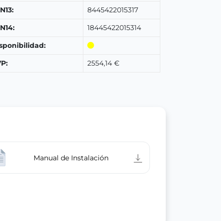
N13:
8445422015317
N14:
18445422015314
sponibilidad:
P:
2554,14 €
Manual de Instalación