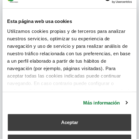
Esta página web usa cookies
Certificación EcoDesign
Utilizamos cookies propias y de terceros para analizar
nuestros servicios, optimizar su experiencia de
navegación y uso de servicio y para realizar análisis de
nuestro tráfico relacionada con tus preferencias, en base
Certificación Passiv Haus
a un perfil elaborado a partir de tus hábitos de
navegación (por ejemplo, páginas visitadas). Para
aceptar todas las cookies indicadas puede continuar
navegando. En caso contrario puede configurar o
Manual de Instalación
rechazar dichas cookies haciendo click en el apartado de
más información.
Más información
Archivo CAD
Aceptar