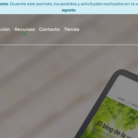
gosto
. Durante este periodo, los pedidos y solicitudes realizados en la
agosto
.
ación
Recursos
Contacto
Tienda