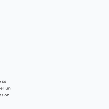
 se
ner un
esión