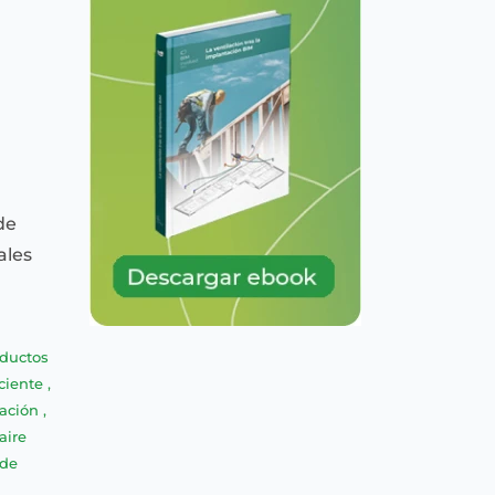
de
ales
ductos
iciente
,
lación
,
aire
 de