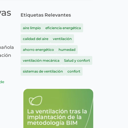
vas
Etiquetas Relevantes
aire limpio
eficiencia energética
calidad del aire
ventilación
pañola
ahorro energético
humedad
ación
ventilación mecánica
Salud y confort
sistemas de ventilación
confort
de