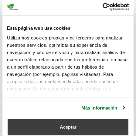
Esta página web usa cookies
Utilizamos cookies propias y de terceros para analizar
nuestros servicios, optimizar su experiencia de
navegación y uso de servicio y para realizar análisis de
nuestro tráfico relacionada con tus preferencias, en base
a un perfil elaborado a partir de tus hábitos de
Los sistemas de ventilación con caudal constante se
navegación (por ejemplo, páginas visitadas). Para
adaptan a las necesidades reales de ventilación y
aceptar todas las cookies indicadas puede continuar
evitan pérdidas de carga o de eficiencia.
navegando. En caso contrario puede configurar o
rechazar dichas cookies haciendo click en el apartado de
confort
,
caudal
,
sistemas de ventilación de doble flujo
más información.
Más información
Leer más
Aceptar