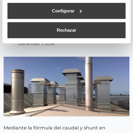
Configurar
Shunt y caudal de ventilación, ¿cómo se
combinan?
Rechazar
superadmin
December 1, 2018
Mediante la fórmula del caudal y shunt en