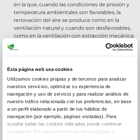
en la que, cuando las condiciones de presión y
temperatura ambientales son favorables, la
renovación del aire se produce como en la
ventilación natural y cuando son desfavorables,
como en la ventilación con extracción mecánica.
Tipos de extractores
Según la dirección del flujo del aire, existen tres tipos
Esta página web usa cookies
de
extractores de baño
(tanto para techo como para
Utilizamos cookies propias y de terceros para analizar
ser instalados en pared):
nuestros servicios, optimizar su experiencia de
Axial
. También llamado helicoidal, el flujo de aire
navegación y uso de servicio y para realizar análisis de
sale y entra del rodete en la misma dirección que
nuestro tráfico relacionada con tus preferencias, en base
el eje del ventilador.
a un perfil elaborado a partir de tus hábitos de
navegación (por ejemplo, páginas visitadas). Para
Centrífugo
. El flujo de aire sale y entra del rodete
aceptar todas las cookies indicadas puede continuar
con la misma dirección que los radios del
navegando. En caso contrario puede configurar o
ventilador.
rechazar dichas cookies haciendo click en el apartado de