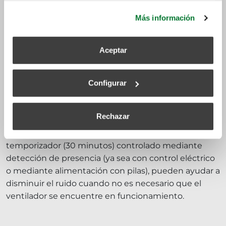
más información.
Helicocentrífugo
. El flujo de aire entra al rodete
Más información
en la misma dirección que el eje y sale de él con
la misma dirección que los radios
Aceptar
Dado que la presión sonora de un extractor de baño
es de unos 40 dB, es importante seleccionar
aquellos con altas prestaciones acústicas de manera
Configurar
que la presión sonora no exceda el ruido admisible
en las viviendas, minimizando las molestias que el
Rechazar
ruido pueda causar a los usuarios. Los extractores
que aseguran un caudal complementario
temporizador (30 minutos) controlado mediante
detección de presencia (ya sea con control eléctrico
o mediante alimentación con pilas), pueden ayudar a
disminuir el ruido cuando no es necesario que el
ventilador se encuentre en funcionamiento.