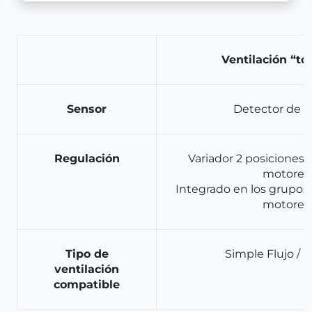
Ventilación “to
Sensor
Detector de p
Regulación
Variador 2 posiciones
motores
Integrado en los grupos 
motores
Tipo de
Simple Flujo / D
ventilación
compatible