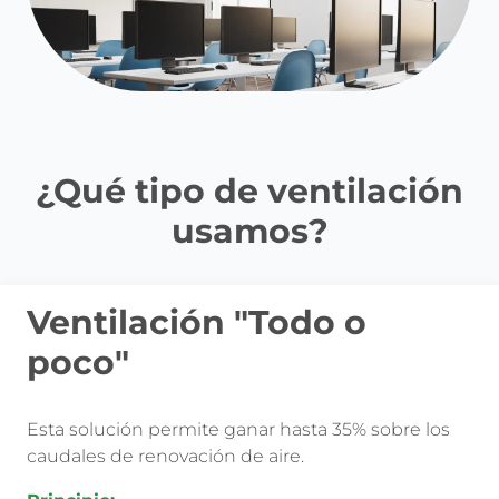
¿Qué tipo de ventilación
usamos?
Ventilación "Todo o
Ventilación
poco"
"proporcional"
Esta solución permite ganar hasta 35% sobre los
Esta solución permite ganar hasta 70% sobre los
caudales de renovación de aire.
caudales de renovación de aire.