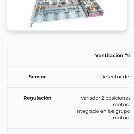
Ventilación “to
Sensor
Detector de p
Regulación
Variador 2 posiciones
motores
Integrado en los grupos 
motores