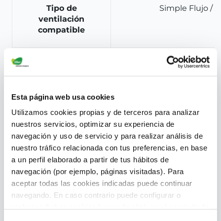
Tipo de
Simple Flujo / D
ventilación
compatible
Donde aplicamos
Esta página web usa cookies
nuestros sistemas
Utilizamos cookies propias y de terceros para analizar
nuestros servicios, optimizar su experiencia de
navegación y uso de servicio y para realizar análisis de
nuestro tráfico relacionada con tus preferencias, en base
a un perfil elaborado a partir de tus hábitos de
navegación (por ejemplo, páginas visitadas). Para
aceptar todas las cookies indicadas puede continuar
navegando. En caso contrario puede configurar o
rechazar dichas cookies haciendo click en el apartado de
más información.