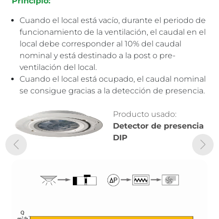
Principio:
Principio:
Cuando el local está vacío, durante el periodo de
Cuando el local está vacío, el caudal
funcionamiento de la ventilación, el caudal en el
corresponde al 10% del caudal nominal, como
local debe corresponder al 10% del caudal
para el sistema de ventilación “todo o poco”.
nominal y está destinado a la post o pre-
Con una ocupación variable, el caudal de
ventilación del local.
renovación de aire se ajusta al número de
Cuando el local está ocupado, el caudal nominal
personas según el nivel de dioxido de carbono
se consigue gracias a la detección de presencia.
(CO2).
Con una ocupación máxima, el caudal pasa al
caudal nominal.
Producto usado:
Detector de presencia
DIP
Producto usado:
Detector de presencia
DIP