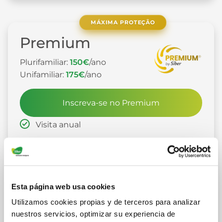
MÁXIMA PROTEÇÃO
Premium
Plurifamiliar:
150€
/ano
Unifamiliar:
175€
/ano
Inscreva-se no Premium
Visita anual
Troca de filtros incluído (filtração alta:
Filtros G4+ F7/F9/Carbono)
Esta página web usa cookies
Revisão/Limpeza do recuperador (limpeza
Utilizamos cookies propias y de terceros para analizar
a cada 2 anos)
nuestros servicios, optimizar su experiencia de