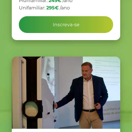
Plurifamiliar:
249€
/ano
Unifamiliar:
295€
/ano
Inscreva-se