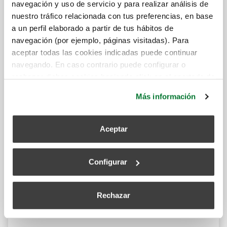
navegación y uso de servicio y para realizar análisis de
Verificação do funcionamento e
nuestro tráfico relacionada con tus preferencias, en base
rendimento do grupo
a un perfil elaborado a partir de tus hábitos de
navegación (por ejemplo, páginas visitadas). Para
Verificação e limpeza das bocas.
aceptar todas las cookies indicadas puede continuar
navegando. En caso contrario puede configurar o
Verificação do funcionamento correto de
rechazar dichas cookies haciendo click en el apartado de
outros pontos (by-pass, sonda humidade,
más información.
Más información
sonda CO2, etc.)
Atendimento de incidências 24/48 horas
Aceptar
(custos das visitas não incluídos)
Configurar
25% de desconto em peças de
substituição e mão de obra em caso de
Rechazar
avaria