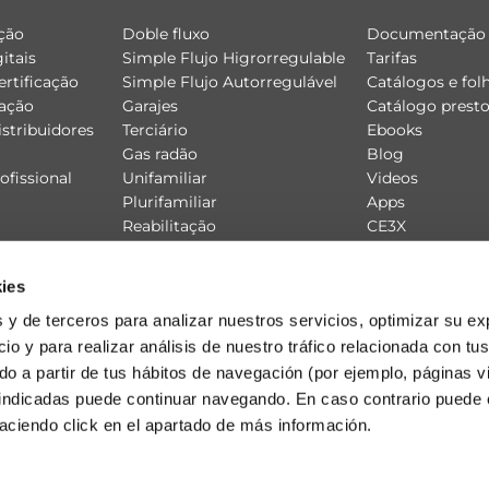
ção
Doble fluxo
Documentação 
itais
Simple Flujo Higrorregulable
Tarifas
ertificação
Simple Flujo Autorregulável
Catálogos e fol
lação
Garajes
Catálogo prest
istribuidores
Terciário
Ebooks
Gas radão
Blog
fissional
Unifamiliar
Videos
Plurifamiliar
Apps
Reabilitação
CE3X
Produtos
Componentes
ies
 y de terceros para analizar nuestros servicios, optimizar su ex
io y para realizar análisis de nuestro tráfico relacionada con tus
ado a partir de tus hábitos de navegación (por ejemplo, páginas v
 indicadas puede continuar navegando. En caso contrario puede 
aciendo click en el apartado de más información.