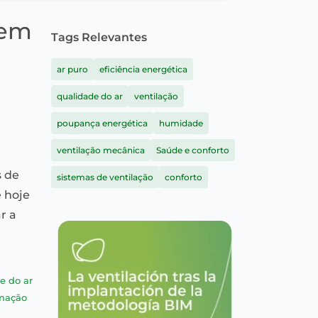
 em
Tags Relevantes
ar puro
eficiência energética
qualidade do ar
ventilação
poupança energética
humidade
ventilação mecânica
Saúde e conforto
s de
sistemas de ventilação
conforto
e hoje
r a
e do ar
rmação