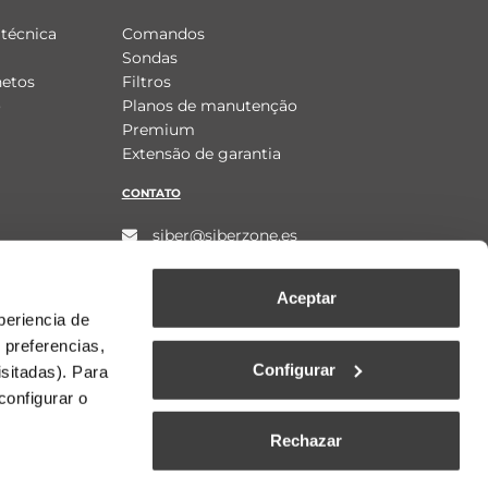
técnica
Comandos
Sondas
hetos
Filtros
o
Planos de manutenção
Premium
Extensão de garantia
CONTATO
siber@siberzone.es
93 861 62 61
Aceptar
periencia de
 preferencias,
Configurar
isitadas). Para
configurar o
Rechazar