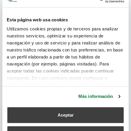
PVP:
€
Esta página web usa cookies
Utilizamos cookies propias y de terceros para analizar
Anillo Acústico para acentuar el Aislamiento Acústico de
nuestros servicios, optimizar su experiencia de
las Bocas. Accesorio exterior de Polietileno
navegación y uso de servicio y para realizar análisis de
nuestro tráfico relacionada con tus preferencias, en base
a un perfil elaborado a partir de tus hábitos de
Familia:
BOCAS EXTRACCIÓN
navegación (por ejemplo, páginas visitadas). Para
Subfamilia:
FIJACIONES Y ACCESORIOS
aceptar todas las cookies indicadas puede continuar
navegando. En caso contrario puede configurar o
rechazar dichas cookies haciendo click en el apartado de
más información.
Más información
Archivos descargables
Aceptar