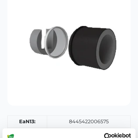
EaN13:
8445422006575
EaN14:
18445422006572