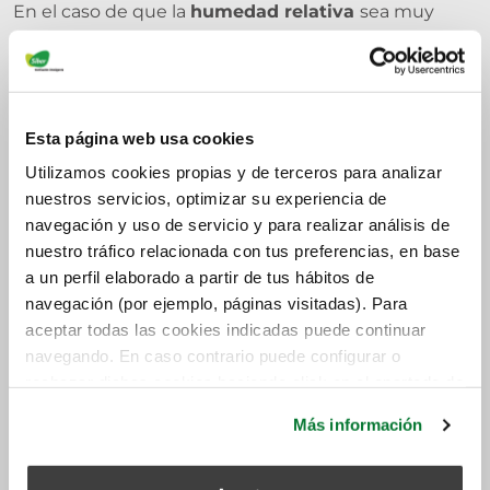
En el caso de que la
humedad relativa
sea muy
elevada se tendría que tratar de reducir el valor
mediante el uso de deshumidificadores. Ya que en
ese caso se podrían originar problemas de salud y de
deterioro de los interiores. Para poder calcular el nivel
Esta página web usa cookies
de
humedad relativa
podemos utilizar los
Utilizamos cookies propias y de terceros para analizar
detectores de humedad, que por un precio
nuestros servicios, optimizar su experiencia de
económico nos indican en interiores el valor
navegación y uso de servicio y para realizar análisis de
concreto en cada momento.
nuestro tráfico relacionada con tus preferencias, en base
a un perfil elaborado a partir de tus hábitos de
navegación (por ejemplo, páginas visitadas). Para
aceptar todas las cookies indicadas puede continuar
navegando. En caso contrario puede configurar o
rechazar dichas cookies haciendo click en el apartado de
más información.
Más información