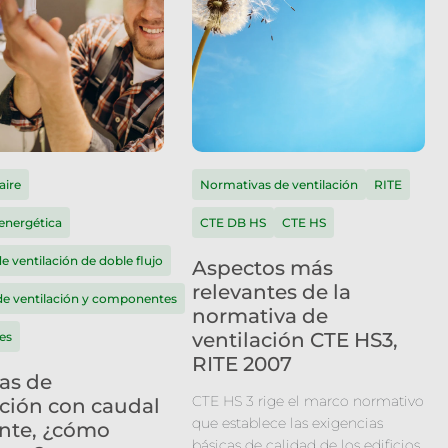
aire
Normativas de ventilación
RITE
 energética
CTE DB HS
CTE HS
e ventilación de doble flujo
Aspectos más
relevantes de la
de ventilación y componentes
normativa de
ventilación CTE HS3,
es
RITE 2007
as de
CTE HS 3 rige el marco normativo
ación con caudal
que establece las exigencias
nte, ¿cómo
básicas de calidad de los edificios