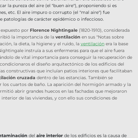
r la pureza del aire (el "buen aire"), proponiendo si es
s, etc. El aire impuro o corrupto (el "mal aire") fue
 patologías de carácter epidémico o infeccioso.
e expuesto por
Florence Nightingale
(1820-1910), considerada
ribió la importancia de la
ventilación
en sus "Notas sobre
ión, la dieta, la higiene y el ruido, la
ventilación
era la base
ghtingale instruía a sus enfermeras para que el aire fuera
dolo de vital importancia para conseguir la recuperación de
condicionaros el diseño arquitectónico de los edificios del
as constructivas que incluían patios interiores que facilitaban
tilación cruzada
dentro de las estancias. También se
ar los cuartos de baño. La aparición del hormigón armado y la
ermitió abrir grandes huecos en las fachadas que mejoraron
interior de las viviendas, y con ello sus condiciones de
ntaminación
del
aire interior
de los edificios es la causa de