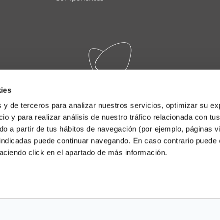
ies
 y de terceros para analizar nuestros servicios, optimizar su ex
io y para realizar análisis de nuestro tráfico relacionada con tus
ado a partir de tus hábitos de navegación (por ejemplo, páginas v
 indicadas puede continuar navegando. En caso contrario puede 
aciendo click en el apartado de más información.
viso legal
|
Condições gerais de venda online
|
Condições gerais
comunicação do funcionário
|
Integrity line