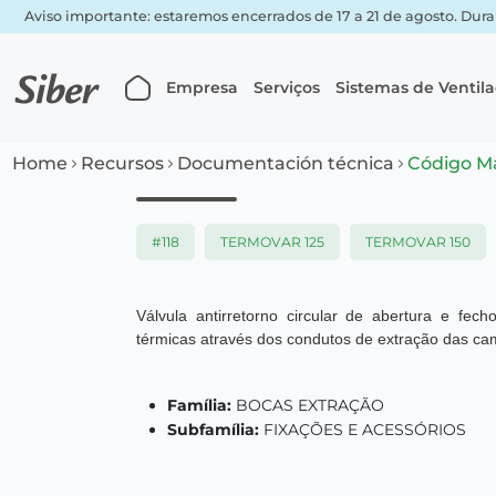
Aviso importante: estaremos encerrados de 17 a 21 de agosto. Dura
Empresa
Serviços
Sistemas de Ventil
Home
Recursos
Documentación técnica
Código M
#118
TERMOVAR 125
TERMOVAR 150
Válvula antirretorno circular de abertura e fec
térmicas através dos condutos de extração das c
Família:
BOCAS EXTRAÇÃO
Subfamília:
FIXAÇÕES E ACESSÓRIOS