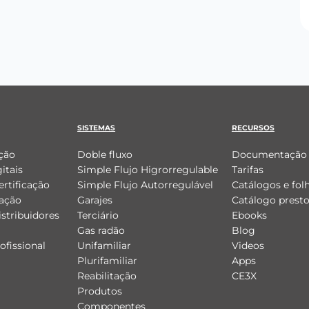
SISTEMAS
RECURSOS
ção
Doble fluxo
Documentação 
itais
Simple Flujo Higrorregulable
Tarifas
ertificação
Simple Flujo Autorregulável
Catálogos e fol
lação
Garajes
Catálogo prest
istribuidores
Terciário
Ebooks
Gas radão
Blog
fissional
Unifamiliar
Videos
Plurifamiliar
Apps
Reabilitação
CE3X
Produtos
Componentes