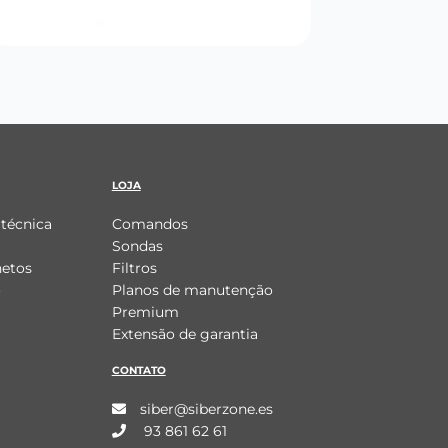
LOJA
técnica
Comandos
Sondas
hetos
Filtros
o
Planos de manutenção
Premium
Extensão de garantia
CONTATO
siber@siberzone.es
93 861 62 61