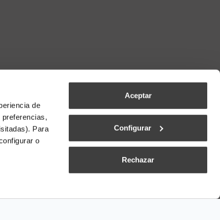
Aceptar
periencia de
 preferencias,
Configurar
isitadas). Para
configurar o
Rechazar
 de venda e entrega
|
Condições gerais dos pedidos
|
Canal de