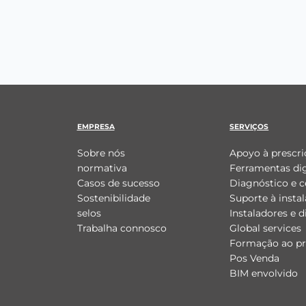
EMPRESA
SERVIÇOS
Sobre nós
Apoyo à prescri
normativa
Ferramentas dig
Casos de sucesso
Diagnóstico e c
Sostenibilidade
Suporte à insta
selos
Instaladores e d
Trabalha connosco
Global services
Formação ao pro
Pos Venda
BIM envolvido