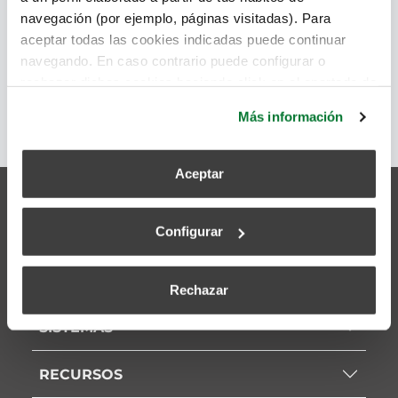
navegación (por ejemplo, páginas visitadas). Para
Família:
ISOLAMENTO
aceptar todas las cookies indicadas puede continuar
Subfamília:
ISOLAMENTO PARA DUCTOS
navegando. En caso contrario puede configurar o
rechazar dichas cookies haciendo click en el apartado de
más información.
Más información
Aceptar
Configurar
EMPRESA
SERVIÇOS
Rechazar
SISTEMAS
RECURSOS