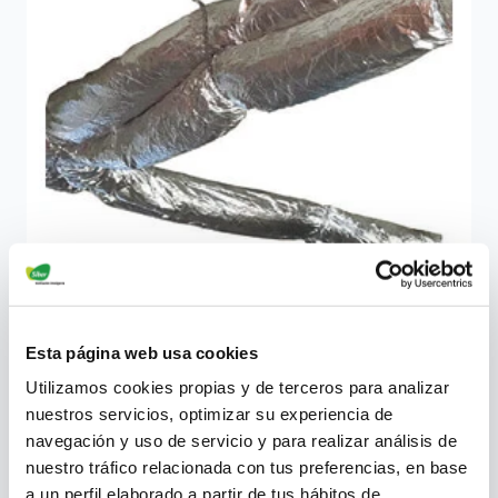
Esta página web usa cookies
Produtos de isolamento térmico para a proteção dos
Utilizamos cookies propias y de terceros para analizar
dutos de ventilação. Este produto é adequado para a
nuestros servicios, optimizar su experiencia de
prevenção da condensação e para minimizar a perda de
navegación y uso de servicio y para realizar análisis de
calor e a perda de frio.
nuestro tráfico relacionada con tus preferencias, en base
a un perfil elaborado a partir de tus hábitos de